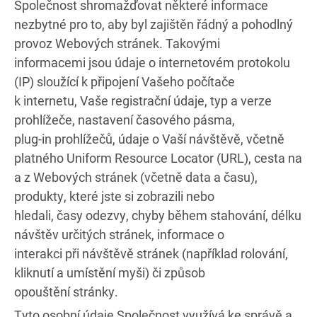
Společnost shromažďovat některé informace
nezbytné pro to, aby byl zajištěn řádný a pohodlný
provoz Webových stránek. Takovými
informacemi jsou údaje o internetovém protokolu
(IP) sloužící k připojení Vašeho počítače
k internetu, Vaše registrační údaje, typ a verze
prohlížeče, nastavení časového pásma,
plug-in prohlížečů, údaje o Vaší návštěvě, včetně
platného Uniform Resource Locator (URL), cesta na
a z Webových stránek (včetně data a času),
produkty, které jste si zobrazili nebo
hledali, časy odezvy, chyby během stahování, délku
návštěv určitých stránek, informace o
interakci při návštěvě stránek (například rolování,
kliknutí a umístění myši) či způsob
opouštění stránky.
Tyto osobní údaje Společnost využívá ke správě a