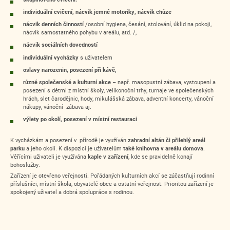
individuální cvičení, nácvik jemné motoriky, nácvik chůze
nácvik denních činností
/osobní hygiena, česání, stolování, úklid na pokoji,
nácvik samostatného pohybu v areálu, atd. /,
nácvik sociálních dovedností
individuální vycházky
s uživatelem
oslavy narozenin, posezení při kávě,
různé společenské a kulturní akce
– např. masopustní zábava, vystoupení a
posezení s dětmi z místní školy, velikonoční trhy, turnaje ve společenských
hrách, slet čarodějnic, hody, mikulášská zábava, adventní koncerty, vánoční
nákupy, vánoční zábava aj.
výlety po okolí, posezení v místní restauraci
K vycházkám a posezení v přírodě je využíván
zahradní altán či přilehlý areál
parku
a jeho okolí. K dispozici je uživatelům
také knihovna v areálu domova
.
Věřícími uživateli je využívána
kaple v zařízení
, kde se pravidelně konají
bohoslužby.
Zařízení je otevřeno veřejnosti. Pořádaných kulturních akcí se zúčastňují rodinní
příslušníci, místní škola, obyvatelé obce a ostatní veřejnost. Prioritou zařízení je
spokojený uživatel a dobrá spolupráce s rodinou.