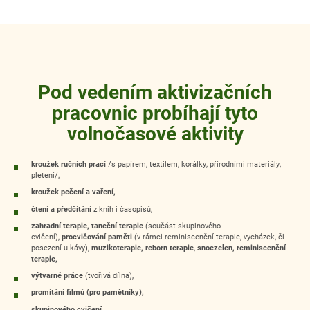
Pod vedením aktivizačních
pracovnic probíhají tyto
volnočasové aktivity
kroužek ručních prací
/s papírem, textilem, korálky, přírodními materiály,
pletení/,
kroužek pečení a vaření,
čtení a předčítání
z knih i časopisů,
zahradní terapie, taneční terapie
(součást skupinového
cvičení),
procvičování paměti
(v rámci reminiscenční terapie, vycházek, či
posezení u kávy),
muzikoterapie, reborn terapie
,
snoezelen, reminiscenční
terapie,
výtvarné práce
(tvořivá dílna),
promítání filmů (pro pamětníky),
skupinového cvičení.