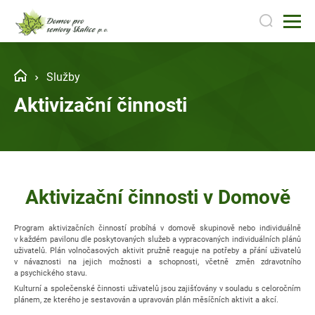
Služby
Aktivizační činnosti
Aktivizační činnosti v Domově
Program aktivizačních činností probíhá v domově skupinově nebo individuálně
v každém pavilonu dle poskytovaných služeb a vypracovaných individuálních plánů
uživatelů. Plán volnočasových aktivit pružně reaguje na potřeby a přání uživatelů
v návaznosti na jejich možnosti a schopnosti, včetně změn zdravotního
a psychického stavu.
Kulturní a společenské činnosti uživatelů jsou zajišťovány v souladu s celoročním
plánem, ze kterého je sestavován a upravován plán měsíčních aktivit a akcí.