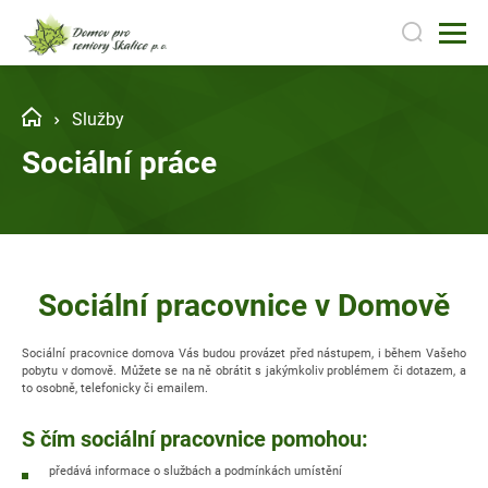
Služby
Sociální práce
Sociální pracovnice v Domově
Sociální pracovnice domova Vás budou provázet před nástupem, i během Vašeho
pobytu v domově. Můžete se na ně obrátit s jakýmkoliv problémem či dotazem, a
to osobně, telefonicky či emailem.
S čím sociální pracovnice pomohou:
předává informace o službách a podmínkách umístění