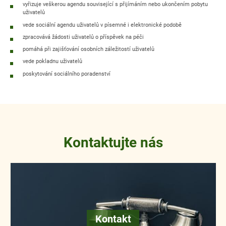
vyřizuje veškerou agendu související s přijímáním nebo ukončením pobytu
uživatelů
vede sociální agendu uživatelů v písemné i elektronické podobě
zpracovává žádosti uživatelů o příspěvek na péči
pomáhá při zajišťování osobních záležitostí uživatelů
vede pokladnu uživatelů
poskytování sociálního poradenství
Kontaktujte nás
Kontakt