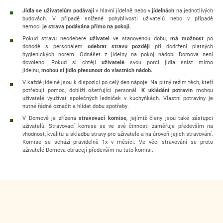
Jídla se uživatelům podávají
v hlavní jídelně nebo v
jídelnách
na jednotlivých
budovách. V případě snížené pohyblivosti uživatelů nebo v případě
nemoci
je strava podávána přímo na pokoji.
Pokud stravu neodebere
uživatel
ve stanovenou dobu,
má možnost
po
dohodě s personálem
odebrat stravu později
při dodržení platných
hygienických norem. Odnášet z jídelny na pokoj nádobí Domova není
dovoleno. Pokud si chtějí
uživatelé
svou porci jídla sníst mimo
jídelnu,
mohou si jídlo přesunout do vlastních nádob.
V každé jídelně jsou k dispozici po celý den nápoje. Na pitný režim těch, kteří
potřebují pomoc, dohlíží ošetřující personál.
K ukládání potravin
mohou
uživatelé využívat společných ledniček v kuchyňkách. Vlastní potraviny je
nutné řádně označit a hlídat dobu spotřeby.
V Domově je zřízena
stravovací komise
, jejímiž členy jsou také zástupci
uživatelů. Stravovací komise se ve své činnosti zaměřuje především na
vhodnost, kvalitu a skladbu stravy pro uživatele a na úroveň jejich stravování.
Komise se schází pravidelně 1x v měsíci. Ve věci stravování se proto
uživatelé Domova obracejí především na tuto komisi.