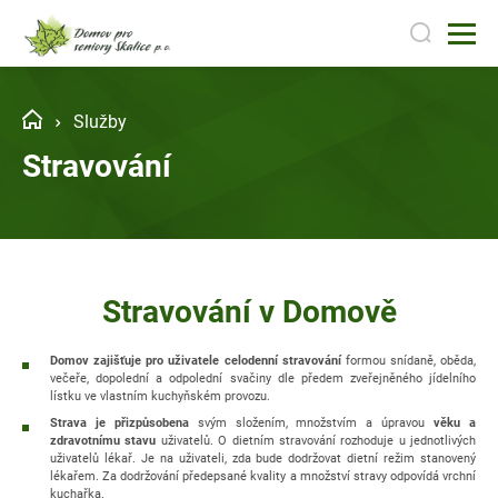
Služby
Stravování
Stravování v Domově
Domov zajišťuje pro uživatele celodenní stravování
formou snídaně, oběda,
večeře, dopolední a odpolední svačiny dle předem zveřejněného jídelního
lístku ve vlastním kuchyňském provozu.
Strava je přizpůsobena
svým složením, množstvím a úpravou
věku a
zdravotnímu stavu
uživatelů. O dietním stravování rozhoduje u jednotlivých
uživatelů lékař. Je na uživateli, zda bude dodržovat dietní režim stanovený
lékařem. Za dodržování předepsané kvality a množství stravy odpovídá vrchní
kuchařka.