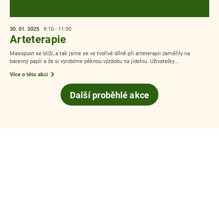
12. 11.
2025
od 13:05
Aromaterapie na pav. A
Tento týden jsme jednu z dopoledních aktivizací pojali trošku jinak – voňavě.
Uživatelky měly možnost opečovat své ruce pomocí...
Více o této akci