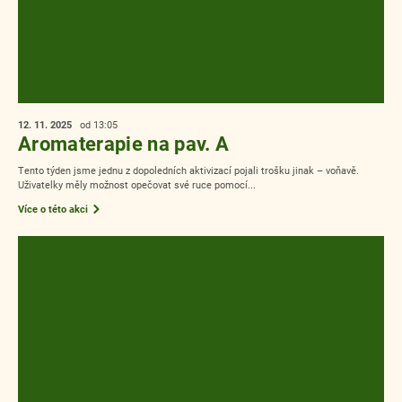
Více akcí
21. 01.
2026
13:00 - 15:00
Aktivizace pomocí MEDULLA
Ve středu odpoledne si naše uživatelka vyzkoušela novou aktivitu pomocí
technologie MEDULLA. Z této aktivity byla uživatelka zprvu překvapená...
Více o této akci