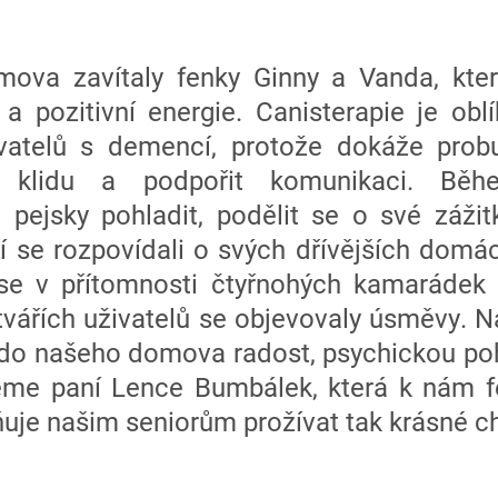
ova zavítaly fenky Ginny a Vanda, kter
a pozitivní energie. Canisterapie je oblí
vatelů s demencí, protože dokáže probu
t klidu a podpořit komunikaci. Běh
i pejsky pohladit, podělit se o své zážit
ří se rozpovídali o svých dřívějších domá
e v přítomnosti čtyřnohých kamarádek 
tvářích uživatelů se objevovaly úsměvy. 
 do našeho domova radost, psychickou po
me paní Lence Bumbálek, která k nám f
uje našim seniorům prožívat tak krásné ch