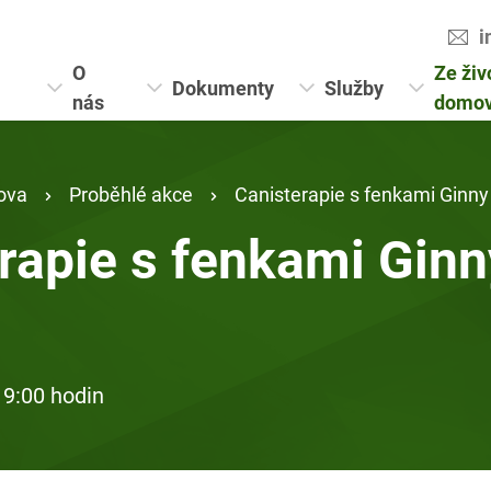
i
O
Ze živ
Dokumenty
Služby
nás
domo
ova
Proběhlé akce
Canisterapie s fenkami Ginn
rapie s fenkami Ginn
 9:00 hodin