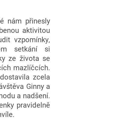
é nám přinesly
benou aktivitou
dit vzpomínky,
em setkání si
ky ze života se
cích mazlíčcích.
dostavila zcela
Návštěva Ginny a
hodu a nadšení.
enky pravidelně
víle.