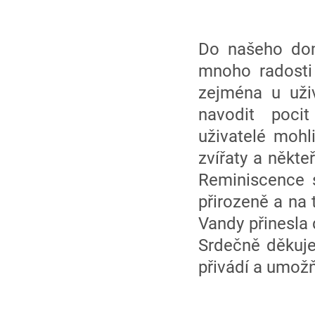
Do našeho dom
mnoho radosti 
zejména u uži
navodit poci
uživatelé mohl
zvířaty a někte
Reminiscence s
přirozeně a na 
Vandy přinesla
Srdečně děkuje
přivádí a umožň