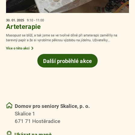
30. 01.
2025
9:10 - 11:00
Arteterapie
Masopust se blíží, a tak jsme se ve tvořivé dílně při arteterapii zaměřily na
barevný papír a že si vyrobíme pěknou výzdobu na jídelnu. Uživatelky...
Více o této akci
Další proběhlé akce
Domov pro seniory Skalice, p. o.
Skalice 1
671 71 Hostěradice
Ukázat na mapě