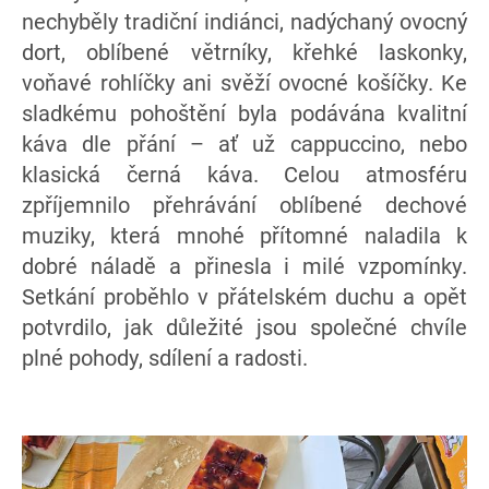
nechyběly tradiční indiánci, nadýchaný ovocný
dort, oblíbené větrníky, křehké laskonky,
voňavé rohlíčky ani svěží ovocné košíčky. Ke
sladkému pohoštění byla podávána kvalitní
káva dle přání – ať už cappuccino, nebo
klasická černá káva. Celou atmosféru
zpříjemnilo přehrávání oblíbené dechové
muziky, která mnohé přítomné naladila k
dobré náladě a přinesla i milé vzpomínky.
Setkání proběhlo v přátelském duchu a opět
potvrdilo, jak důležité jsou společné chvíle
plné pohody, sdílení a radosti.