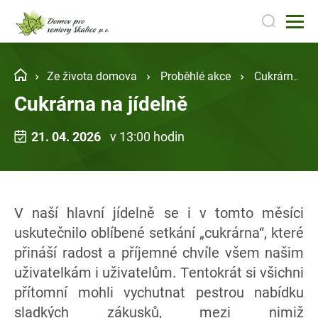
Ze života domova
Proběhlé akce
Cukrárna na jídelně
Cukrárna na jídelně
21. 04. 2026
v 13:00 hodin
V naší hlavní jídelně se i v tomto měsíci
uskutečnilo oblíbené setkání „cukrárna“, které
přináší radost a příjemné chvíle všem našim
uživatelkám i uživatelům. Tentokrát si všichni
přítomní mohli vychutnat pestrou nabídku
sladkých zákusků, mezi nimiž