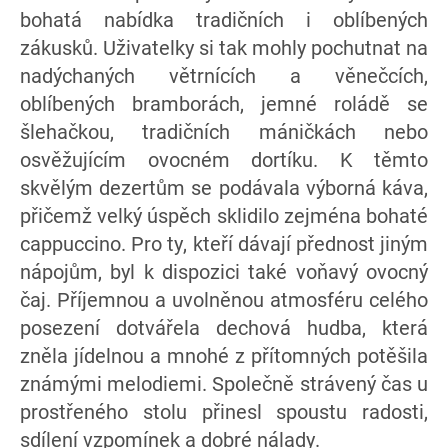
bohatá nabídka tradičních i oblíbených
zákusků. Uživatelky si tak mohly pochutnat na
nadýchaných větrnících a věnečcích,
oblíbených bramborách, jemné roládě se
šlehačkou, tradičních máničkách nebo
osvěžujícím ovocném dortíku. K těmto
skvělým dezertům se podávala výborná káva,
přičemž velký úspěch sklidilo zejména bohaté
cappuccino. Pro ty, kteří dávají přednost jiným
nápojům, byl k dispozici také voňavý ovocný
čaj. Příjemnou a uvolněnou atmosféru celého
posezení dotvářela dechová hudba, která
zněla jídelnou a mnohé z přítomných potěšila
známými melodiemi. Společně strávený čas u
prostřeného stolu přinesl spoustu radosti,
sdílení vzpomínek a dobré nálady.