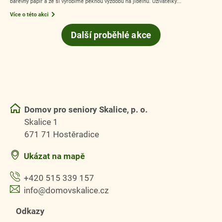
barevný papír a že si vyrobíme pěknou výzdobu na jídelnu. Uživatelky...
Více o této akci
Další proběhlé akce
Domov pro seniory Skalice, p. o.
Skalice 1
671 71 Hostěradice
Ukázat na mapě
+420 515 339 157
info@domovskalice.cz
Odkazy