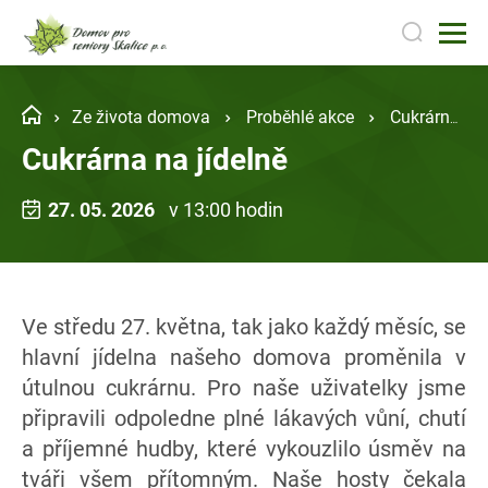
Ze života domova
Proběhlé akce
Cukrárna na jídelně
Cukrárna na jídelně
27. 05. 2026
v 13:00 hodin
Ve středu 27. května, tak jako každý měsíc, se
hlavní jídelna našeho domova proměnila v
útulnou cukrárnu. Pro naše uživatelky jsme
připravili odpoledne plné lákavých vůní, chutí
a příjemné hudby, které vykouzlilo úsměv na
tváři všem přítomným. Naše hosty čekala