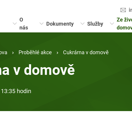
i
O
Ze živ
Dokumenty
Služby
nás
domo
ova
Proběhlé akce
Cukrárna v domově
na v domově
 13:35 hodin