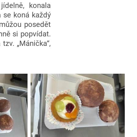
ídelně, konala
na se koná každý
a můžou posedět
ně si popvídat.
 tzv. „Mánička“,