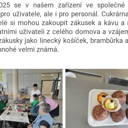
2025 se v našem zařízení ve společné j
pro uživatele, ale i pro personál. Cukrár
elé si mohou zakoupit zákusek a kávu 
atními uživateli z celého domova a vzájem
zákusky jako linecký košíček, brambůrka a
 mnohé velmi známá.