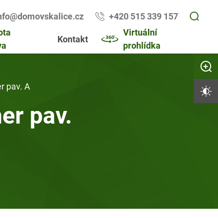
nfo@domovskalice.cz
+420 515 339 157
ota
Virtuální
Kontakt
va
prohlídka
Zvětši
r pav. A
Vysoký 
er pav.