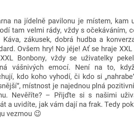
rna na jídelně pavilonu je místem, kam u
hodí tam velmi rády, vždy s očekáváním, c
. Káva, zákusek, dobrá hudba a konverza
dard. Ovšem hry! No jéje! Ať se hraje XXL
 XXL Bonbony, vždy se uživatelky pekel
lná vášnivých emocí. Není na to, když
hují, kdo koho vyhodí, či kdo si „nahrabe
snější“, místnost je najednou plná pozitivní
u. Nevěříte? – Přijďte si s našimi uži
t a uvidíte, jak vám dají na frak. Tedy pok
gu vezmou 😉