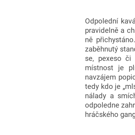
Odpolední kavá
pravidelně a c
ně přichystáno
zaběhnutý stan
se, pexeso či
místnost je p
navzájem popic
tedy kdo je „ml
nálady a smích
odpoledne zahrá
hráčského gan