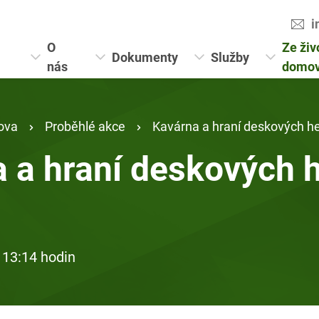
i
O
Ze živ
Dokumenty
Služby
nás
domo
ova
Proběhlé akce
Kavárna a hraní deskových he
 a hraní deskových h
 13:14 hodin