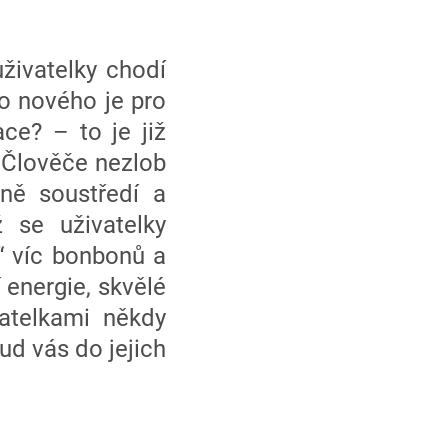
živatelky chodí
o nového je pro
ce? – to je již
 Člověče nezlob
ně soustředí a
 se uživatelky
“ víc bonbonů a
 energie, skvělé
vatelkami někdy
ud vás do jejich