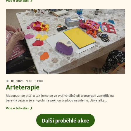
Více o této akci
30. 01.
2025
9:10 - 11:00
Arteterapie
Masopust se blíží, a tak jsme se ve tvořivé dílně při arteterapii zaměřily na
barevný papír a že si vyrobíme pěknou výzdobu na jídelnu. Uživatelky...
Více o této akci
Další proběhlé akce