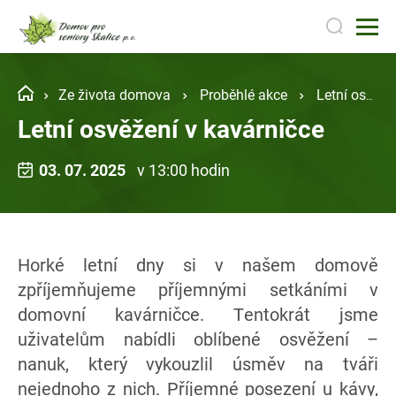
Ze života domova
Proběhlé akce
Letní osvěžení v kavárničce
Letní osvěžení v kavárničce
03. 07. 2025
v 13:00 hodin
Horké letní dny si v našem domově
zpříjemňujeme příjemnými setkáními v
domovní kavárničce. Tentokrát jsme
uživatelům nabídli oblíbené osvěžení –
nanuk, který vykouzlil úsměv na tváři
nejednoho z nich. Příjemné posezení u kávy,