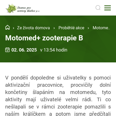
Ze života domova
Proběhlé akce
Motomed+ zooterapie B
Motomed+ zooterapie B
02. 06. 2025
v 13:54 hodin
V pondělí dopoledne si uživatelky s pomoci
aktivizační pracovnice, procvičily dolní
končetiny šlapáním na motomedu, tyto
aktivity mají uživatelé velmi rádi. Ti co
nešlapali se v rámci zooterapie pomazlili s
naším králíčkem a potom jsme předčítali