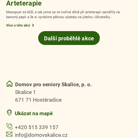
Arteterapie
Masopust se blíží, a tak jsme se ve tvořivé dílně při arteterapii zaměřily na
barevný papír a že si vyrobíme pěknou výzdobu na jídelnu. Uživatelky...
Více o této akci
Další proběhlé akce
Domov pro seniory Skalice, p. o.
Skalice 1
671 71 Hostěradice
Ukázat na mapě
+420 515 339 157
info@domovskalice.cz