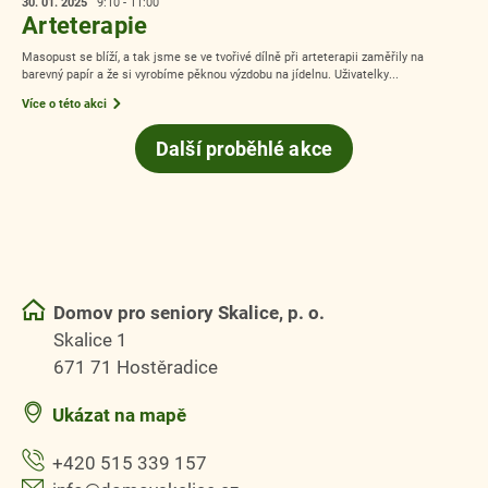
30. 01.
2025
9:10 - 11:00
Arteterapie
Masopust se blíží, a tak jsme se ve tvořivé dílně při arteterapii zaměřily na
barevný papír a že si vyrobíme pěknou výzdobu na jídelnu. Uživatelky...
Více o této akci
Další proběhlé akce
Domov pro seniory Skalice, p. o.
Skalice 1
671 71 Hostěradice
Ukázat na mapě
+420 515 339 157