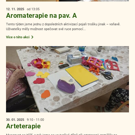
12. 11.
2025
od 13:05
Aromaterapie na pav. A
Tento týden jsme jednu z dopoledních aktivizací pojali trošku jinak – voňavě.
Uživatelky měly možnost opečovat své ruce pomocí...
Více o této akci
30. 01.
2025
9:10 - 11:00
Arteterapie
Masopust se blíží, a tak jsme se ve tvořivé dílně při arteterapii zaměřily na