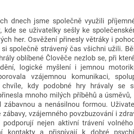
ích dnech jsme společně využili příjemné
ny, kde se uživatelky sešly ke společensk
ých her. Osvěžení přinesly větráky i poho
 si společně strávený čas všichni užili.
ahrály oblíbené Člověče nezlob se, při kte
dění, logické myšlení i jemnou motori
porovala vzájemnou komunikaci, spolup
chvíle, kdy podobné hry hrávaly se s
řinesla mnoho milých příběhů a úsměvů, 
l zábavnou a nenásilnou formou. Uživate
né zábavy, vzájemného povzbuzování i zdr
 podporují nejen aktivní trávení volného
lní kontakty a přispívají k dobré psyc