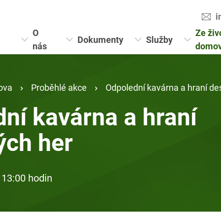
i
O
Ze živ
Dokumenty
Služby
nás
domo
ova
Proběhlé akce
Odpolední kavárna a hraní de
ní kavárna a hraní
ých her
 13:00 hodin