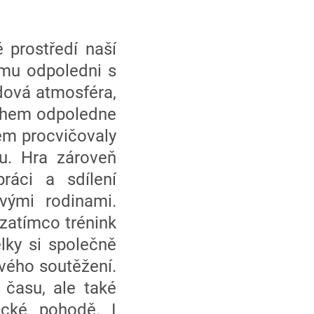
 prostředí naší
ému odpoledni s
dová atmosféra,
 Během odpoledne
rém procvičovaly
ku. Hra zároveň
ráci a sdílení
vými rodinami.
zatímco trénink
lky si společně
avého soutěžení.
 času, ale také
hické pohodě. I