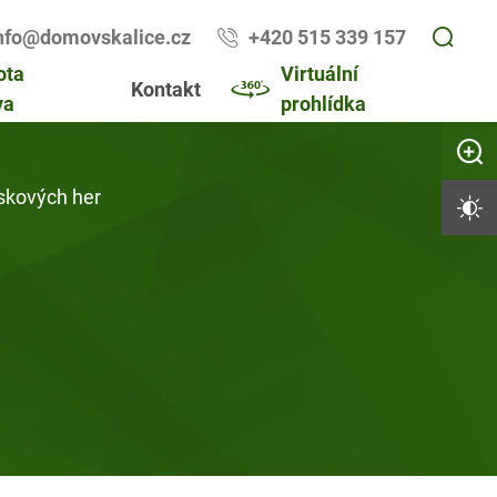
nfo@domovskalice.cz
+420 515 339 157
ota
Virtuální
Kontakt
va
prohlídka
Zvětši
skových her
Vysoký 