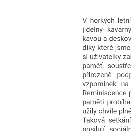
V horkých letn
jídelny- kavár
kávou a deskov
díky které jsme
si uživatelky z
paměť, soustře
přirozeně pod
vzpomínek na 
Reminiscence p
paměti probíha
užily chvíle pl
Taková setkání
posilují sociá