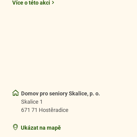
Více o této akci
Domov pro seniory Skalice, p. o.
Skalice 1
671 71 Hostěradice
Ukázat na mapě