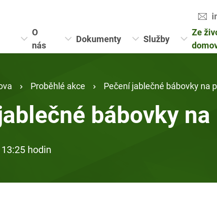
i
O
Ze živ
Dokumenty
Služby
nás
domo
ova
Proběhlé akce
Pečení jablečné bábovky na p
jablečné bábovky na 
 13:25 hodin