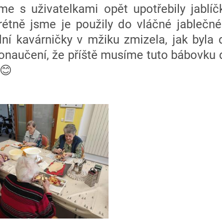
me s uživatelkami opět upotřebily jablíč
rétně jsme je použily do vláčné jablečné
í kavárničky v mžiku zmizela, jak byla 
ponaučení, že příště musíme tuto bábovku 
 😊