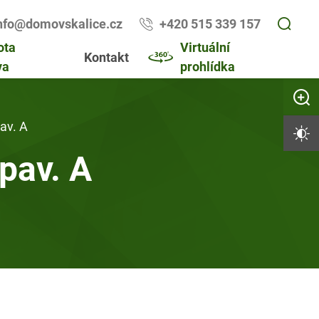
nfo@domovskalice.cz
+420 515 339 157
ota
Virtuální
Kontakt
va
prohlídka
Zvětši
av. A
Vysoký 
pav. A