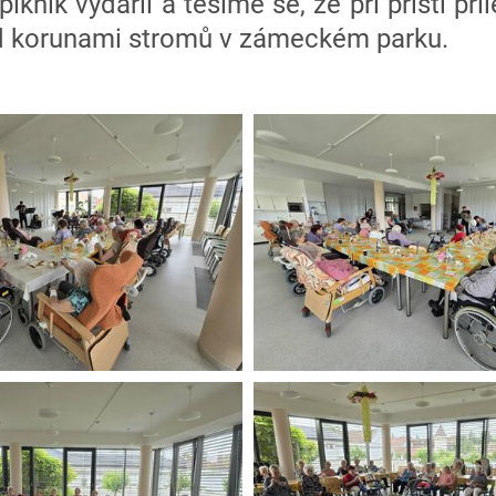
knik vydařil a těšíme se, že při příští pří
d korunami stromů v zámeckém parku.