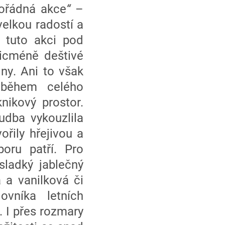
ořádná akce
“
–
velkou radostí a
 tuto akci pod
icméně deštivé
ny. Ani to však
 během celého
nikový prostor.
udba vykouzlila
řily hřejivou a
poru patří. Pro
sladký jablečný
a a vanilková či
ovníka letních
. I přes rozmary