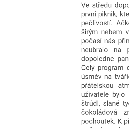
Ve středu dop
první piknik, k
pečlivostí. A
širým nebem v
počasí nás při
neubralo na 
dopoledne pano
Celý program d
úsměv na tváří
přátelskou atm
uživatele bylo
štrúdl, slané t
čokoládová zm
pochoutek. K pi