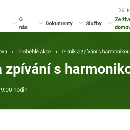
i
O
Ze živ
Dokumenty
Služby
nás
domo
ova
Proběhlé akce
Piknik a zpívání s harmonikou
a zpívání s harmonik
 9:00 hodin