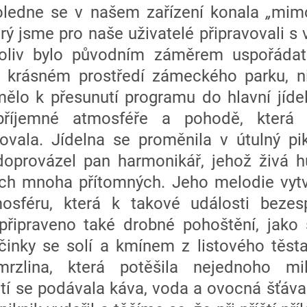
oledne se v našem zařízení konala
„
mim
terý jsme pro naše uživatelé připravovali s 
čkoliv bylo původním záměrem uspořádat
 krásném prostředí zámeckého parku, n
mělo k přesunutí programu do hlavní jídel
příjemné atmosféře a pohodě, která
vala. Jídelna se proměnila v útulný pik
oprovázel pan harmonikář, jehož živá h
ch mnoha přítomných. Jeho melodie vytvo
osféru, která k takové události bezes
 připraveno také drobné pohoštění, jako 
yčinky se solí a kmínem z listového těst
rzlina, která potěšila nejednoho mil
tí se podávala káva, voda a ovocná šťáva