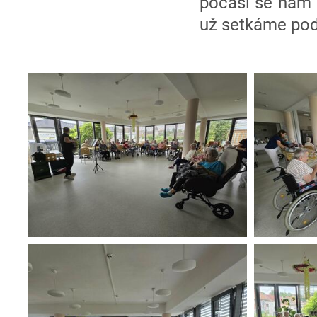
počasí se nám pi
už setkáme po