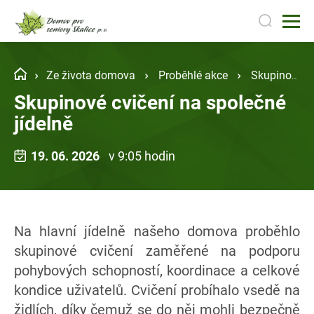
Ze života domova
Proběhlé akce
Skupinové cvičení na společné jídelně
Skupinové cvičení na společné
jídelně
19. 06. 2026
v 9:05 hodin
Na hlavní jídelně našeho domova proběhlo
skupinové cvičení zaměřené na podporu
pohybových schopností, koordinace a celkové
kondice uživatelů. Cvičení probíhalo vsedě na
židlích, díky čemuž se do něj mohli bezpečně