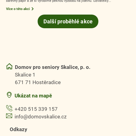
barevný papír a že si vyrobíme pěknou výzdobu na jídelnu. Uživatelky...
Více o této akci
Další proběhlé akce
Domov pro seniory Skalice, p. o.
Skalice 1
671 71 Hostěradice
Ukázat na mapě
+420 515 339 157
info@domovskalice.cz
Odkazy