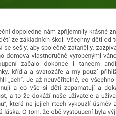
teční dopoledne nám zpříjemnily krásné 
dětí ze základních škol. Všechny děti od
ší se sešly, aby společně zatančily, zazpív
ho domova vlastnoručně vyrobenými váno
upení začalo dokonce i tancem andíl
ky, křídla a svatozáře a my pouzí přihlíž
li „ach“. Je až neuvěřitelné, co všechno 
rénují a co vše si děti zapamatují a dok
ost, a to že dokáží naše uživatele a uživa
“, která na jejich rtech vykouzlí úsměv 
 láska. O tom, že obě vystoupení byla vý