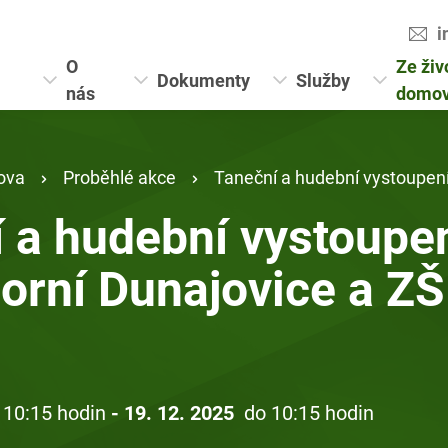
i
O
Ze živ
Dokumenty
Služby
nás
domo
ova
Proběhlé akce
Taneční a hudební vystoupení dětí ze ZŠ Ho
 a hudební vystoupen
orní Dunajovice a ZŠ
 10:15 hodin
- 19. 12. 2025
do 10:15 hodin