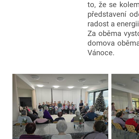
to, že se kolem
představení od
radost a energi
Za oběma vysto
domova oběma 
Vánoce.