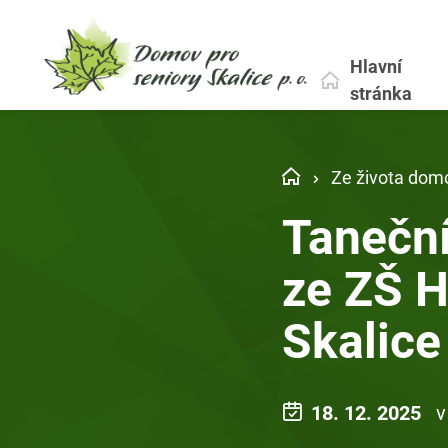
Hlavní
stránka
Ze života dom
Taneční
ze ZŠ H
Skalice
18. 12. 2025
v