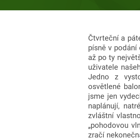
Čtvrteční a pá
písně v podání 
až po ty největ
uživatele naše
Jedno z vysto
osvětlené balon
jsme jen vydech
naplánují, nat
zvláštní vlastn
„pohodovou vlnu
zračí nekonečná