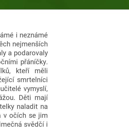
známé i neznámé
 těch nejmenších
aly a podarovaly
čními přáníčky.
ků, kteří měli
ející smrtelníci
učitelé vymyslí,
ážou. Děti mají
telky naladit na
a v očích se jim
jimečná svědčí i