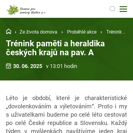
Ze života domova
Proběhlé akce
Trénink paměti a heraldika českých krajů na pav. A
Trénink paměti a heraldika
českých krajů na pav. A
30. 06. 2025
v 13:01 hodin
Léto je období, které je charakteristické
„dovolenkováním a výletováním“. Proto i my
s uživatelkami budeme po celé léto cestovat
po celé České republice a Slovensku. Každý
týden v myšlenkách navštívíme jeden kraj