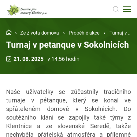
Ze života domova
Proběhlé akce
Turnaj v petanque v Sokolnicích
Turnaj v petanque v Sokolnicích
21. 08. 2025
v 14:56 hodin
Naše uživatelky se zúčastnily tradičního
turnaje v pétanque, který se konal ve
spřáteleném domově v Sokolnicích. Do
soutěžního klání se zapojily také týmy z
Klentnice a ze slovenské Seredě, takže
nechyběla přátelská atmosféra a příjemné