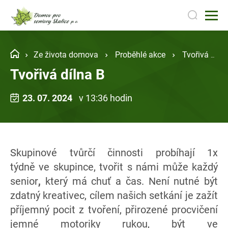
Ze života domova
Proběhlé akce
Tvořivá dílna B
Tvořivá dílna B
23. 07. 2024
v 13:36 hodin
Skupinové tvůrčí činnosti probíhají
1x
týdně
ve skupince, tvořit s námi může každý
senior
,
který má chuť a čas.
Není nutné být
zdatný kreativec, cílem našich setkání je zažít
příjemný pocit z tvoření, přirozené procvičení
jemné motoriky rukou, být
ve