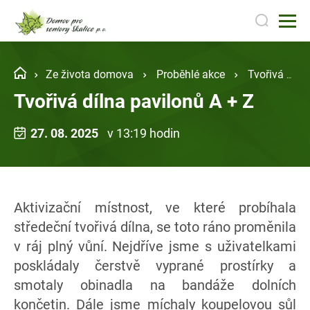
Ze života domova
Proběhlé akce
Tvořivá dílna pavilonů A + Z
Tvořivá dílna pavilonů A + Z
27. 08. 2025
v 13:19 hodin
Aktivizační místnost, ve které probíhala
středeční tvořivá dílna, se toto ráno proměnila
v ráj plný vůní. Nejdříve jsme s uživatelkami
poskládaly čerstvě vyprané prostírky a
smotaly obinadla na bandáže dolních
končetin. Dále jsme míchaly koupelovou sůl