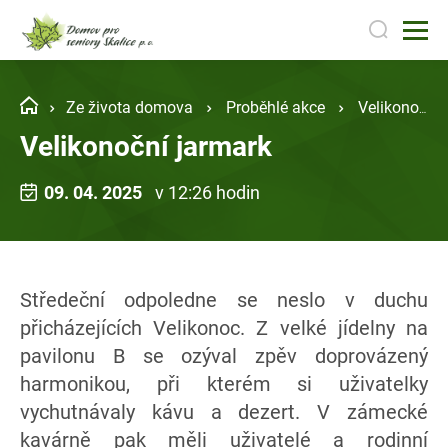
Ze života domova
Proběhlé akce
Velikonoční jarmark
Velikonoční jarmark
09. 04. 2025
v 12:26 hodin
Středeční odpoledne se neslo v duchu
přicházejících Velikonoc. Z velké jídelny na
pavilonu B se ozýval zpěv doprovázený
harmonikou, při kterém si uživatelky
vychutnávaly kávu a dezert. V zámecké
kavárně pak měli uživatelé a rodinní