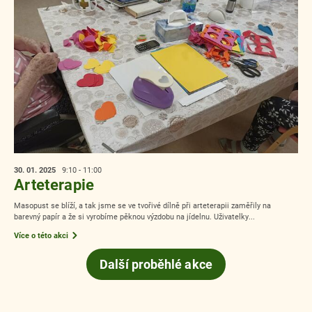
30. 01.
2025
9:10 - 11:00
Arteterapie
Masopust se blíží, a tak jsme se ve tvořivé dílně při arteterapii zaměřily na
barevný papír a že si vyrobíme pěknou výzdobu na jídelnu. Uživatelky...
Více o této akci
Další proběhlé akce