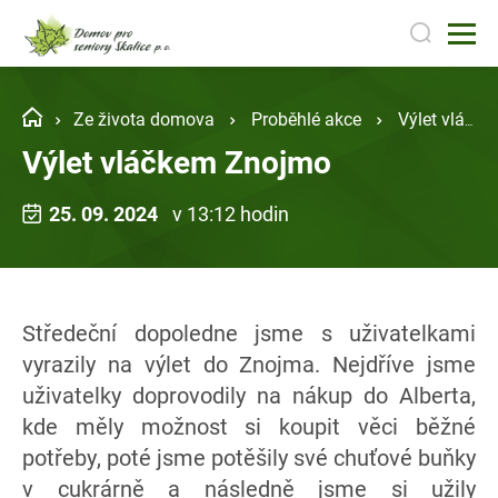
Ze života domova
Proběhlé akce
Výlet vláčkem Znojmo
Výlet vláčkem Znojmo
25. 09. 2024
v 13:12 hodin
Středeční dopoledne jsme s uživatelkami
vyrazily na výlet do Znojma. Nejdříve jsme
uživatelky doprovodily na nákup do Alberta,
kde měly možnost si koupit věci běžné
potřeby, poté jsme potěšily své chuťové buňky
v cukrárně a následně jsme si užily