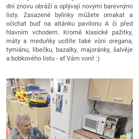
dní znovu obráží a oplývají novými barevnými
listy. Zasazené bylinky můžete omakat a
očichat buď na altánku pavilonu A či před
hlavním vchodem. Kromě klasické pažitky,
máty a meduňky ucítíte také vůni oregana,
tymiánu, libečku, bazalky, majoránky, šalvěje
a bobkového listu - ať Vám voní! :)