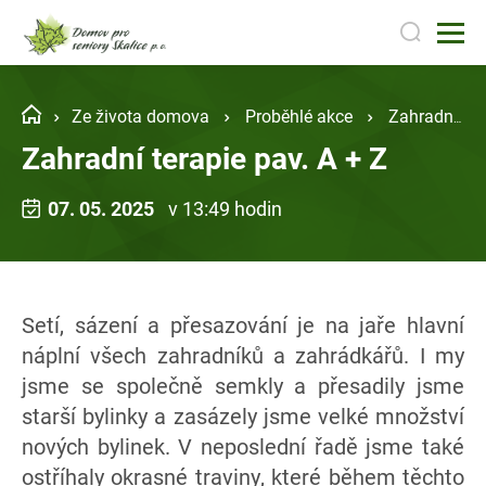
Ze života domova
Proběhlé akce
Zahradní terapie pav. A + Z
Zahradní terapie pav. A + Z
07. 05. 2025
v 13:49 hodin
Setí, sázení a přesazování je na jaře hlavní
náplní všech zahradníků a zahrádkářů. I my
jsme se společně semkly a přesadily jsme
starší bylinky a zasázely jsme velké množství
nových bylinek. V neposlední řadě jsme také
ostříhaly okrasné traviny, které během těchto