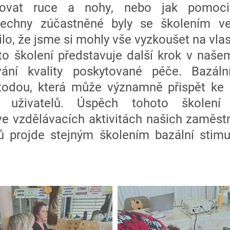
rovat ruce a nohy, nebo jak pomoci
šechny zúčastněné byly se školením ve
ilo, že jsme si mohly vše vyzkoušet na vlas
to školení představuje další krok v na
vání kvality poskytované péče. Bazáln
dou, která může významně přispět ke z
h uživatelů. Úspěch tohoto školení
ve vzdělávacích aktivitách našich zaměstn
ů projde stejným školením bazální stim