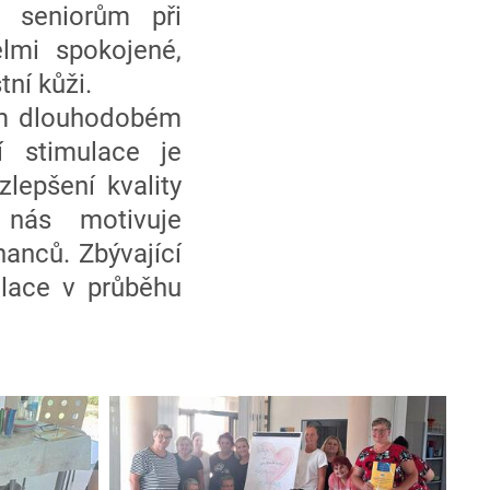
 seniorům při
lmi spokojené,
tní kůži.
šem dlouhodobém
í stimulace je
lepšení kvality
 nás motivuje
anců. Zbývající
ulace v průběhu