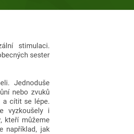
ní stimulaci.
obecných sester
teli. Jednoduše
vůní nebo zvuků
 cítit se lépe.
e vyzkoušely i
y, kteří můžeme
 například, jak