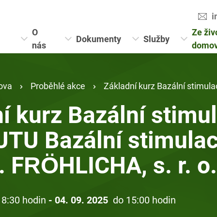
i
O
Ze živ
Dokumenty
Služby
nás
domo
ova
Proběhlé akce
Základní kurz Bazální stimulace od INSTITUTU Bazální stimul
í kurz Bazální stimu
TU Bazální stimulac
r. FRÖHLICHA, s. r. o.
 8:30 hodin
- 04. 09. 2025
do 15:00 hodin