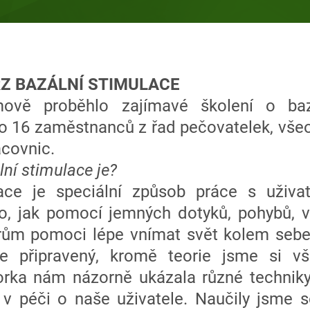
Z BAZÁLNÍ STIMULACE
vě proběhlo zajímavé školení o bazál
ho 16 zaměstnanců z řad pečovatelek, vše
acovnic.
lní stimulace je?
ace je speciální způsob práce s uživa
to, jak pomocí jemných dotyků, pohybů, 
m pomoci lépe vnímat svět kolem sebe a
le připravený, kromě teorie jsme si vš
torka nám názorně ukázala různé technik
 v péči o naše uživatele. Naučily jsme se