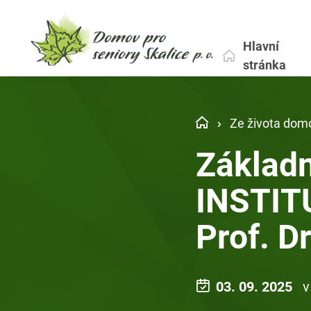
Hlavní
stránka
Ze života dom
Základn
INSTITU
Prof. D
03. 09. 2025
v