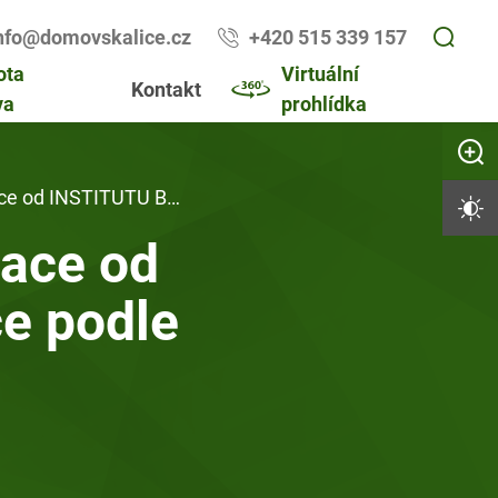
nfo@domovskalice.cz
+420 515 339 157
ota
Virtuální
Kontakt
va
prohlídka
Zvětši
ace podle Prof. Dr. FRÖHLICHA, s. r. o.
Vysoký 
lace od
e podle