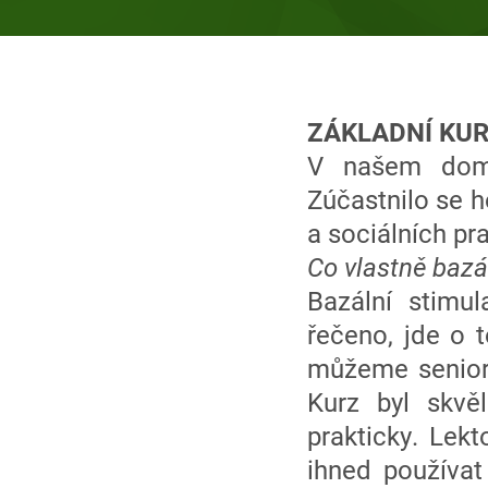
ZÁKLADNÍ KUR
V našem domo
Zúčastnilo se 
a sociálních pr
Co vlastně bazá
Bazální stimul
řečeno, jde o 
můžeme seniorů
Kurz byl skvě
prakticky. Lek
ihned používat