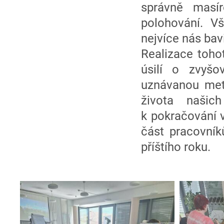
správně masí
polohování. V
nejvíce nás bav
Realizace toho
úsilí o zvyšo
uznávanou meto
života našic
k pokračování 
část pracovník
příštího roku.