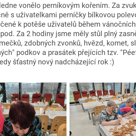
ledne vonělo perníkovým kořením. Za zvuk
ně s uživatelkami perníčky bílkovou polev
rčené k potěše uživatelů během vánočních 
apod. Za 2 hodiny jsme měly stůl plný zas
omečků, zdobných zvonků, hvězd, komet, sl
ných" podkov a prasátek přejících tzv. "Pée
 tedy šťastný nový nadcházející rok :)