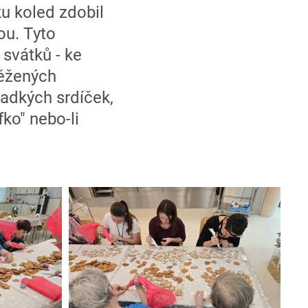
u koled zdobil
ou. Tyto
svátků - ke
něžených
adkých srdíček,
fko" nebo-li