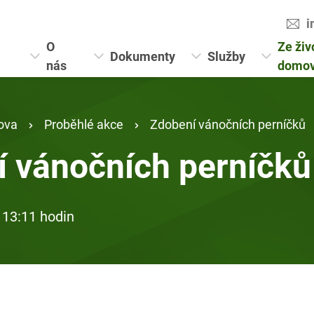
i
O
Ze živ
Dokumenty
Služby
nás
domo
ova
Proběhlé akce
Zdobení vánočních perníčků
 vánočních perníčků
 13:11 hodin