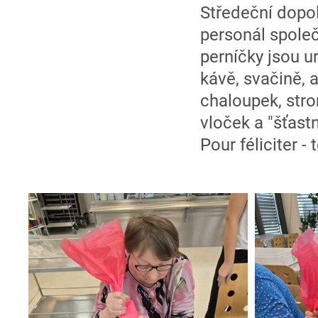
Středeční dopo
personál společ
perníčky jsou u
kávě, svačině, 
chaloupek, str
vloček a "šťast
Pour féliciter -