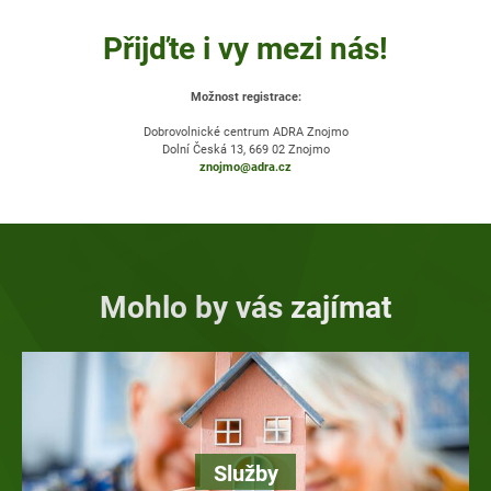
Přijďte i vy mezi nás!
Možnost registrace:
Dobrovolnické centrum ADRA Znojmo
Dolní Česká 13, 669 02 Znojmo
znojmo@adra.cz
Mohlo by vás zajímat
Služby