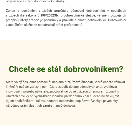
organizace a řízení dobrovolnické služby.
Zákon o sociálních službách umožňuje působení dobrovolníků v sociálních
službách dle
zákona č.198/2002Sb., o dobrovolnické službě
, ve znění pozdějších
předpisů, který stanovuje podmínky a pravidla činnosti dobrovolníků. Dobrovolníci
v sociálních službách nenahrazují práci profesionálů.
Chcete se stát dobrovolníkem?
Máte volný čas, chuť pomoci či nabídnout zajímavé činnosti, které chcete věnovat
jiným? V našem zařízení se můžete zapojit do společenských akcí, vyplňovat
individuální potřeby uživatelů, zapojovat se do aktivizačních programů, trávit s
uživateli chvilky při vycházkách v parku, předčítáním knih či denního tisku, být
jejich společníkem. Taková podpora napomáhá doplňovat fyzicky i psychicky
náročnou práci vlastních zaměstnanců domova.