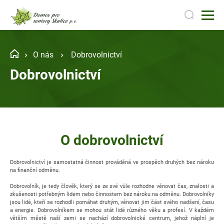
O nás
Dobrovolnictví
Dobrovolnictví
O dobrovolnictví
Dobrovolnictví je samostatná činnost prováděná ve prospěch druhých bez nároku
na finanční odměnu.
Dobrovolník, je tedy člověk, který se ze své vůle rozhodne věnovat čas, znalosti a
zkušenosti potřebným lidem nebo činnostem bez nároku na odměnu. Dobrovolníky
jsou lidé, kteří se rozhodli pomáhat druhým, věnovat jim část svého nadšení, času
a energie. Dobrovolníkem se mohou stát lidé různého věku a profesí. V každém
větším městě naší zemi se nachází dobrovolnické centrum, jehož náplní je