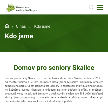
O nás
Kdo jsme
Kdo jsme
Domov pro seniory Skalice
Domov pro seniory Skalice, p.o. se nachází v klidné obci Skalice, vzdálené 25 km
od města Znojma a 50 km od města Brna (směr Miroslav), obklopený areálem
zámeckého parku. Cílem Domova pro seniory je zajišťování individuálního přístupu
ke každému svému klientovi s ohledem na jeho potřeby a přání, s možností
svobodné volby na základě Smlouvy o poskytování služeb sociální péče. Nabízené
služby jsou poskytovány v souladu se standardy a vždy v zájmu klienta, při
respektování jeho práv, soukromí a individuálních potřeb.