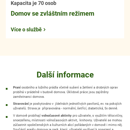
Kapacita je 70 osob
Domov se zvláštním režimem
Více o službě
Další informace
Praní
osobního a ložního prádla včetně sušení a žehlení a drobných oprav
probíhá v prádelně v budově domova. Úklidové práce jsou zajištěny
zaměstnanci domova.
Stravování
je poskytováno v jídelnách jednotlivých pavilonů, ev. na pokojích
uživatelů. Strava je připravována - normální, šetřící, diabetická, 5x denně.
V domově probíhají
volnočasové aktivity
pro uživatele, s využitím tělocvičny,
snoezellenu, místnosti volnočasových aktivit, knihovny. Uživatelé se mohou
zúčastnit společenských a kulturních akcí pořádaných v domově i mimo něj.
Součástí areálu domova je park, který uživatelé využívají k posezení a