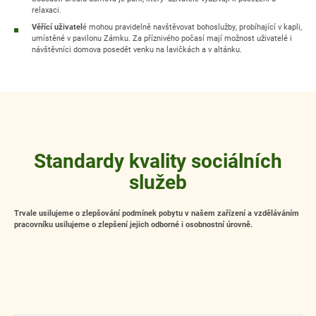
relaxaci.
Věřící uživatel
é mohou pravidelně navštěvovat bohoslužby, probíhající v kapli,
umístěné v pavilonu Zámku. Za příznivého počasí mají možnost uživatelé i
návštěvníci domova posedět venku na lavičkách a v altánku.
Standardy kvality sociálních
služeb
Trvale usilujeme o zlepšování podmínek pobytu v našem zařízení a vzděláváním
pracovníku usilujeme o zlepšení jejich odborné i osobnostní úrovně.