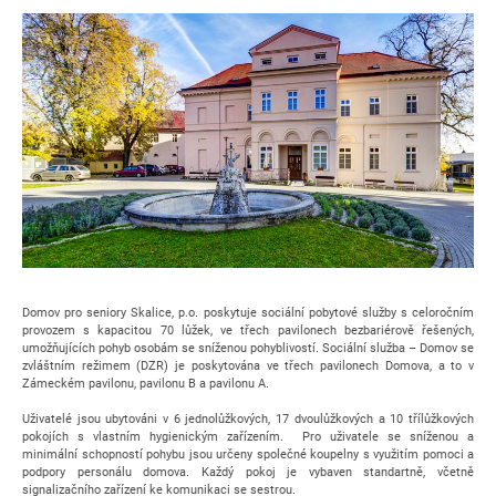
Domov pro seniory Skalice, p.o. poskytuje sociální pobytové služby s celoročním
provozem s kapacitou 70 lůžek, ve třech pavilonech bezbariérově řešených,
umožňujících pohyb osobám se sníženou pohyblivostí. Sociální služba – Domov se
zvláštním režimem (DZR) je poskytována ve třech pavilonech Domova, a to v
Zámeckém pavilonu, pavilonu B a pavilonu A.
Uživatelé jsou ubytováni v 6 jednolůžkových, 17 dvoulůžkových a 10 třílůžkových
pokojích s vlastním hygienickým zařízením. Pro uživatele se sníženou a
minimální schopností pohybu jsou určeny společné koupelny s využitím pomoci a
podpory personálu domova. Každý pokoj je vybaven standartně, včetně
signalizačního zařízení ke komunikaci se sestrou.