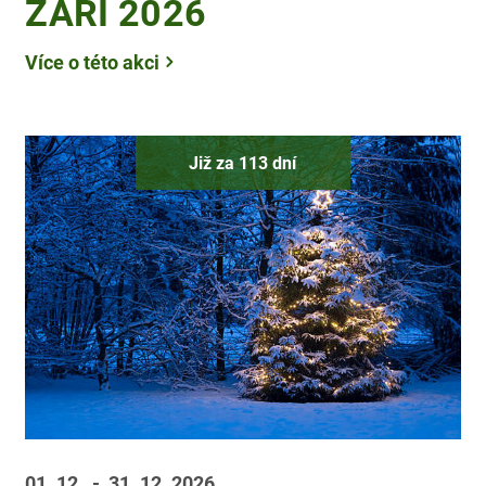
ZÁŘÍ 2026
Více o této akci
Již za 113 dní
01. 12.
- 31. 12.
2026