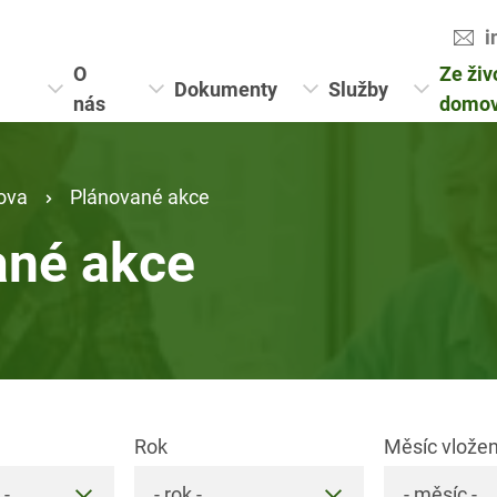
i
O
Ze živ
Dokumenty
Služby
nás
domo
ova
Plánované akce
ané akce
Rok
Měsíc vložen
 -
- rok -
- měsíc -