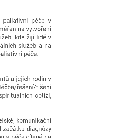
paliativní péče v
aměřen na vytvoření
eb, kde žijí lidé v
iálních služeb a na
aliativní péče.
tů a jejich rodin v
léčba/řešení/tišení
irituálních obtíží,
telské, komunikační
d začátku diagnózy
u a péče cílené na