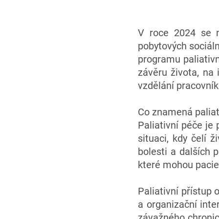
V roce 2024 se n
pobytových sociáln
programu paliativn
závěru života, na 
vzdělání pracovník
Co znamená paliat
Paliativní péče je
situaci, kdy čelí 
bolesti a dalších 
které mohou pacien
Paliativní přístup
a organizační int
závažného chronic