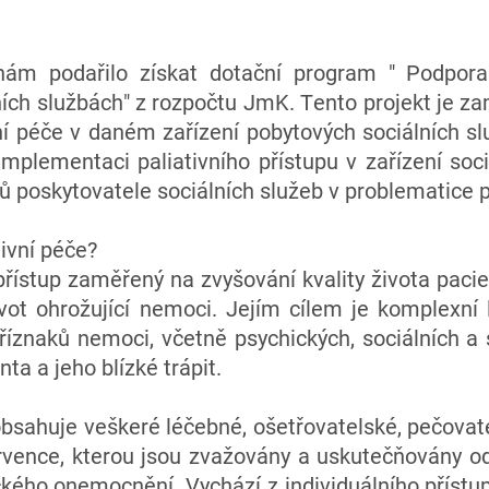
ám podařilo získat dotační program " Podpora 
ích službách" z rozpočtu JmK. Tento projekt je z
í péče v daném zařízení pobytových sociálních služ
implementaci paliativního přístupu v zařízení soc
ů poskytovatele sociálních služeb v problematice p
ivní péče?
 přístup zaměřený na zvyšování kvality života pacien
život ohrožující nemoci. Jejím cílem je komplexní 
příznaků nemoci, včetně psychických, sociálních a sp
ta a jeho blízké trápit.
 obsahuje veškeré léčebné, ošetřovatelské, pečova
ervence, kterou jsou zvažovány a uskutečňovány o
kého onemocnění. Vychází z individuálního přístup