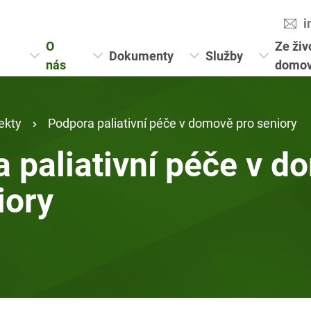
i
O
Ze živ
Dokumenty
Služby
nás
domo
ekty
Podpora paliativní péče v domově pro seniory
 paliativní péče v 
iory