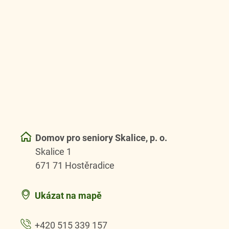
Domov pro seniory Skalice, p. o.
Skalice 1
671 71 Hostěradice
Ukázat na mapě
+420 515 339 157