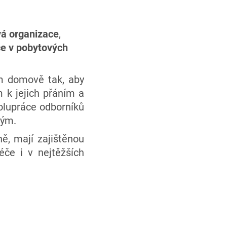
vá organizace
,
če v pobytových
em domově tak, aby
m k jejich přáním a
olupráce odborníků
kým.
ně, mají zajištěnou
éče i v nejtěžších