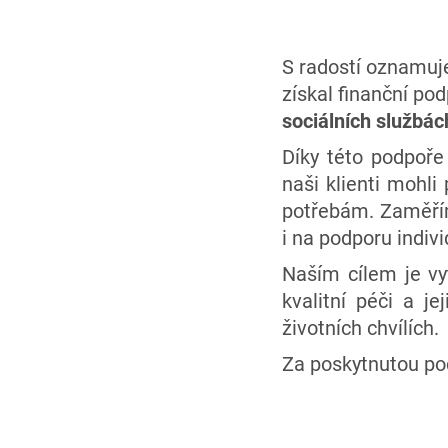
S radostí oznamuj
získal finanční p
sociálních službác
Díky této podpoře
naši klienti mohli
potřebám. Zaměřím
i na podporu indiv
Naším cílem je vyt
kvalitní péči a j
životních chvílích.
Za poskytnutou p