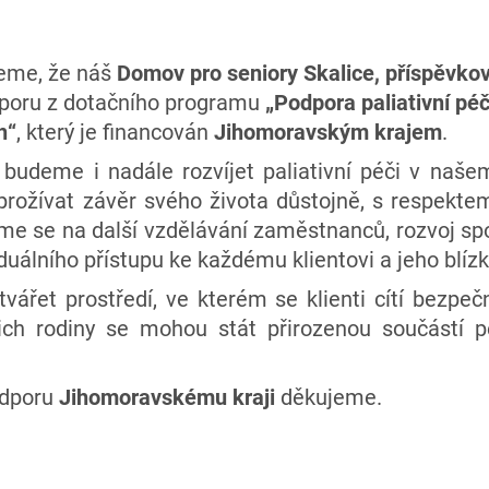
eme, že náš
Domov pro seniory Skalice, příspěvko
odporu z dotačního programu
„Podpora paliativní pé
h“
, který je financován
Jihomoravským krajem
.
 budeme i nadále rozvíjet paliativní péči v naš
 prožívat závěr svého života důstojně, s respekte
e se na další vzdělávání zaměstnanců, rozvoj sp
iduálního přístupu ke každému klientovi a jeho blíz
vářet prostředí, ve kterém se klienti cítí bezpeč
ejich rodiny se mohou stát přirozenou součástí p
odporu
Jihomoravskému kraji
děkujeme.