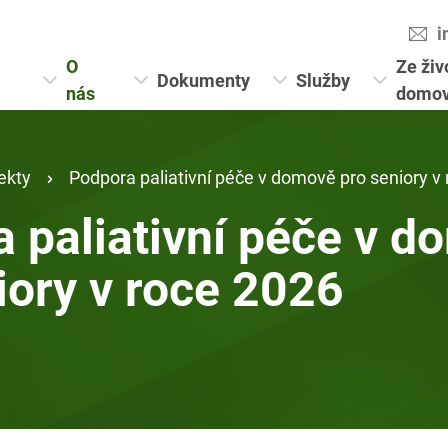
i
O
Ze živ
Dokumenty
Služby
nás
domo
ekty
Podpora paliativní péče v domově pro seniory v
 paliativní péče v 
iory v roce 2026