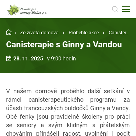
Ze života domova
Proběhlé akce
Canisterapie s Ginny a Vandou
Canisterapie s Ginny a Vandou
28. 11. 2025
v 9:00 hodin
V našem domově proběhlo další setkání v
rámci canisterapeutického programu za
účasti francouzských buldočků Ginny a Vandy.
Obě fenky jsou pravidelně školeny pro práci
se seniory a svým klidným a přátelským
chováním přinášejí radost, uvolnění i pocit