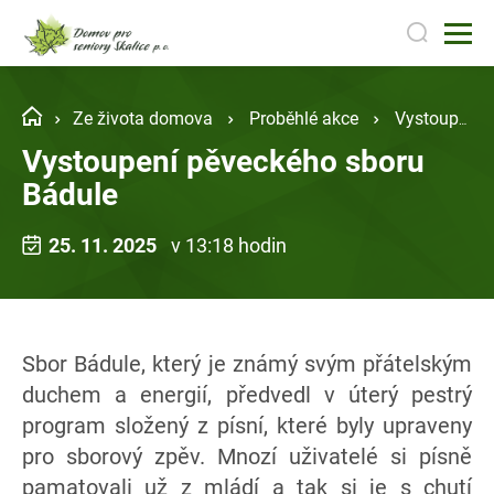
Ze života domova
Proběhlé akce
Vystoupení pěveckého sboru Bádule
Vystoupení pěveckého sboru
Bádule
25. 11. 2025
v 13:18 hodin
Sbor Bádule, který je známý svým přátelským
duchem a energií, předvedl v úterý pestrý
program složený z písní, které byly upraveny
pro sborový zpěv. Mnozí uživatelé si písně
pamatovali už z mládí a tak si je s chutí