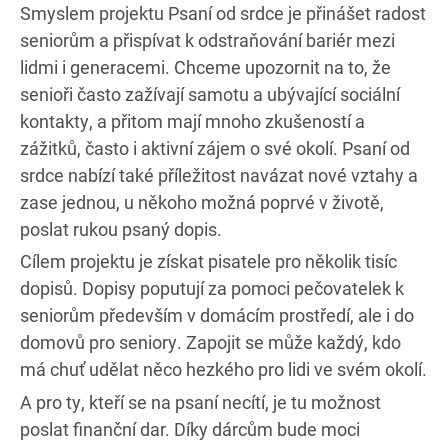
Smyslem projektu Psaní od srdce je přinášet radost
seniorům a přispívat k odstraňování bariér mezi
lidmi i generacemi. Chceme upozornit na to, že
senioři často zažívají samotu a ubývající sociální
kontakty, a přitom mají mnoho zkušeností a
zážitků, často i aktivní zájem o své okolí. Psaní od
srdce nabízí také příležitost navázat nové vztahy a
zase jednou, u někoho možná poprvé v životě,
poslat rukou psaný dopis.
Cílem projektu je získat pisatele pro několik tisíc
dopisů. Dopisy poputují za pomoci pečovatelek k
seniorům především v domácím prostředí, ale i do
domovů pro seniory. Zapojit se může každý, kdo
má chuť udělat něco hezkého pro lidi ve svém okolí.
A pro ty, kteří se na psaní necítí, je tu možnost
poslat finanční dar. Díky dárcům bude moci