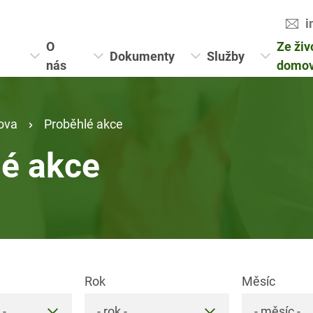
i
O
Ze živ
Dokumenty
Služby
nás
domo
ova
Proběhlé akce
lé akce
Rok
Měsíc
 -
- rok -
- měsíc -