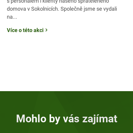
s personálem i klienty našeho spřáteleného
domova v Sokolnicích. Společně jsme se vydali
na...
Více o této akci
Mohlo by vás zajímat