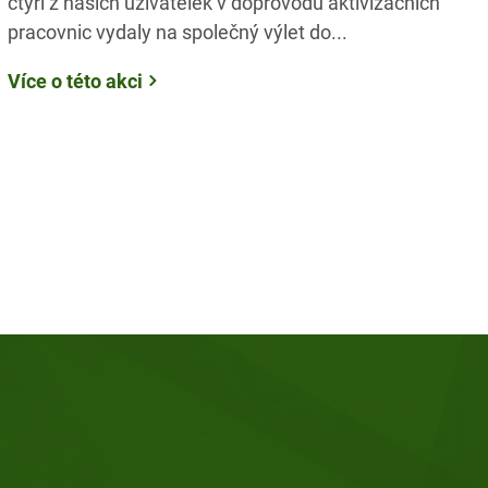
čtyři z našich uživatelek v doprovodu aktivizačních
pracovnic vydaly na společný výlet do...
Více o této akci