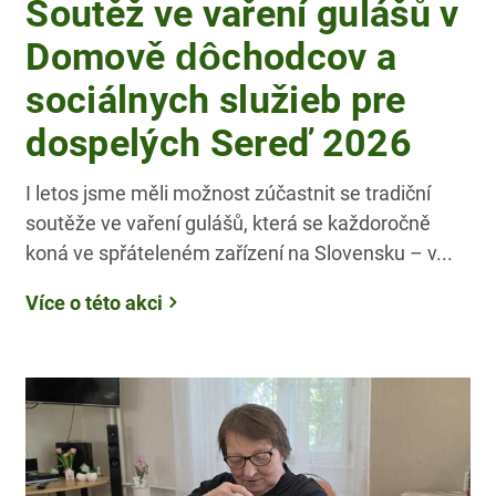
Soutěž ve vaření gulášů v
Domově dôchodcov a
sociálnych služieb pre
dospelých Sereď 2026
I letos jsme měli možnost zúčastnit se tradiční
soutěže ve vaření gulášů, která se každoročně
koná ve spřáteleném zařízení na Slovensku – v...
Více o této akci