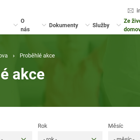
i
O
Ze živ
Dokumenty
Služby
nás
domo
ova
Proběhlé akce
lé akce
Rok
Měsíc
 -
- rok -
- měsíc -